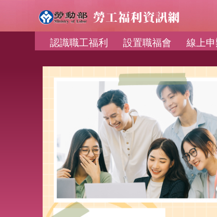
:::
認識職工福利
設置職福會
線上申