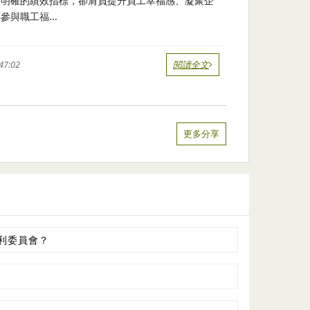
有明確的績效指標，卻肩負提升員工幸福感、凝聚企
與職工福...
47:02
閱讀全文
更多分享
利委員會？