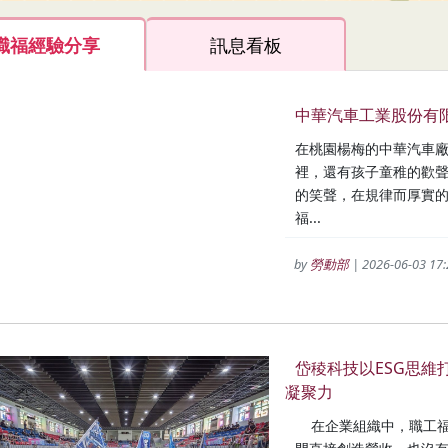
職福經驗分享
訊息看板
中華汽車工業股份有
在桃園楊梅的中華汽車
裡，還有孩子童稚的歡
的笑聲，在規律而厚實
福...
by
勞動部
| 2026-06-03 17:
岱稜科技以ESG思維
凝聚力
在企業組織中，職工福