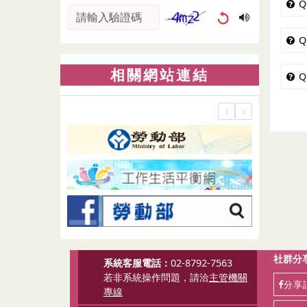
Q
圖形驗證碼
Q
相關網站連結
Q
社群分
系統客服電話：
02-8792-7563
若非系統操作問題，請洽
主管機關
分享訊
專線